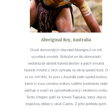
Aboriginal Boy, Australia
Osud domorodých obyvatel Aboriginců ve mě
vyvolává smutek. Bohužel se tito domorodci
nedokázali ubránit kolonizátorům a jejich smutná
historie mnohé z nich vyhnala na okraj společnosti. O
to víc mě těší, že jsou v Austrálii stále společenstva,
která si svou zemitou kulturu rudého kontinentu stále
udržuje a snaží se zprostředkovat ji i okolnímu světu.
Tento chlapec patří ke kmeni Tjapukai, který obývá
tropickou oblast v okolí Cairns. Z jeho pohledu jsem