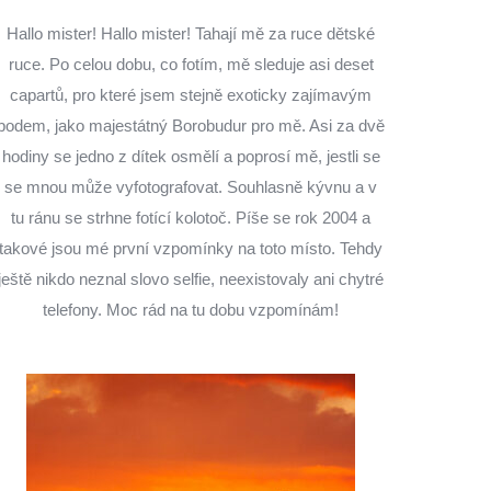
Hallo mister! Hallo mister! Tahají mě za ruce dětské
ruce. Po celou dobu, co fotím, mě sleduje asi deset
capartů, pro které jsem stejně exoticky zajímavým
bodem, jako majestátný Borobudur pro mě. Asi za dvě
hodiny se jedno z dítek osmělí a poprosí mě, jestli se
se mnou může vyfotografovat. Souhlasně kývnu a v
tu ránu se strhne fotící kolotoč. Píše se rok 2004 a
takové jsou mé první vzpomínky na toto místo. Tehdy
ještě nikdo neznal slovo selfie, neexistovaly ani chytré
telefony. Moc rád na tu dobu vzpomínám!