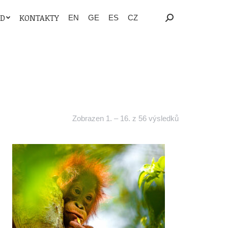
OD
KONTAKTY
EN
GE
ES
CZ
Search:
Zobrazen 1. – 16. z 56 výsledků