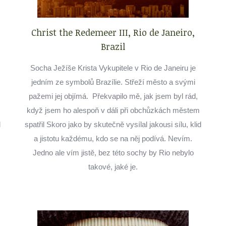
Christ the Redemeer III, Rio de Janeiro,
Brazil
Socha Ježíše Krista Vykupitele v Rio de Janeiru je
jedním ze symbolů Brazílie. Střeží město a svými
pažemi jej objímá. Překvapilo mě, jak jsem byl rád,
když jsem ho alespoň v dáli při obchůzkách městem
d
spatřil Skoro jako by skutečně vysílal jakousi sílu, klid
a jistotu každému, kdo se na něj podívá. Nevím.
Jedno ale vím jistě, bez této sochy by Rio nebylo
takové, jaké je.