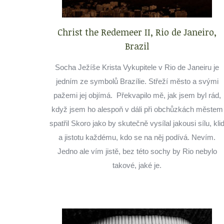
Christ the Redemeer II, Rio de Janeiro,
Brazil
Socha Ježíše Krista Vykupitele v Rio de Janeiru je
jedním ze symbolů Brazílie. Střeží město a svými
pažemi jej objímá. Překvapilo mě, jak jsem byl rád,
když jsem ho alespoň v dáli při obchůzkách městem
spatřil Skoro jako by skutečně vysílal jakousi sílu, kli
a jistotu každému, kdo se na něj podívá. Nevím.
Jedno ale vím jistě, bez této sochy by Rio nebylo
takové, jaké je.