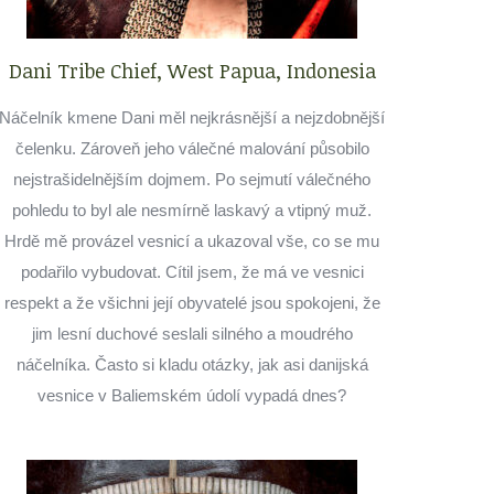
Dani Tribe Chief, West Papua, Indonesia
Náčelník kmene Dani měl nejkrásnější a nejzdobnější
čelenku. Zároveň jeho válečné malování působilo
nejstrašidelnějším dojmem. Po sejmutí válečného
pohledu to byl ale nesmírně laskavý a vtipný muž.
Hrdě mě provázel vesnicí a ukazoval vše, co se mu
podařilo vybudovat. Cítil jsem, že má ve vesnici
respekt a že všichni její obyvatelé jsou spokojeni, že
jim lesní duchové seslali silného a moudrého
náčelníka. Často si kladu otázky, jak asi danijská
vesnice v Baliemském údolí vypadá dnes?