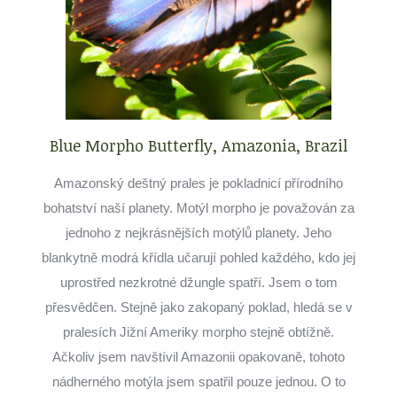
Blue Morpho Butterfly, Amazonia, Brazil
Amazonský deštný prales je pokladnicí přírodního
bohatství naší planety. Motýl morpho je považován za
jednoho z nejkrásnějších motýlů planety. Jeho
blankytně modrá křídla učarují pohled každého, kdo jej
uprostřed nezkrotné džungle spatří. Jsem o tom
přesvědčen. Stejně jako zakopaný poklad, hledá se v
pralesích Jižní Ameriky morpho stejně obtížně.
Ačkoliv jsem navštívil Amazonii opakovaně, tohoto
nádherného motýla jsem spatřil pouze jednou. O to