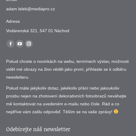
adam.lelek@mediapro.cz
Adresa
Vodárenská 321, 547 01 Náchod
Find us on:
Facebook
YouTube
Instagram
page
page
page
Pokud chcete o novinkách na webu, termínech výstav, možnosti
opens
opens
opens
vidět mé obrazy na živo vědět jako první, přihlaste se k odběru
in
in
in
newsletteru.
new
new
new
window
window
window
Pokud máte jakýkoliv dotaz, jakékoliv přání nebo jakoukoliv
prosbu nejen na zhotovení dekorativních fotoobrazů neváhejte
mě kontaktovat na uvedeném e-mailu nebo čísle. Rád a co
nejdříve vám zašlu odpověď. Těším se na vaše zprávy!
Odebírejte náš newsletter