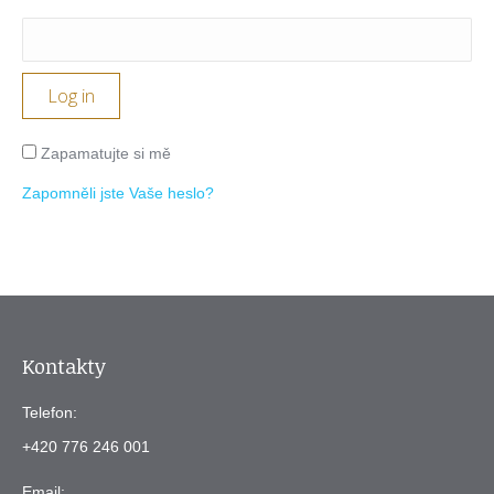
Log in
Zapamatujte si mě
Zapomněli jste Vaše heslo?
Kontakty
Telefon:
+420 776 246 001
Email: