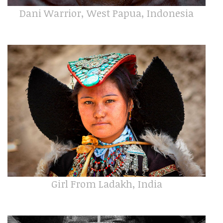
Dani Warrior, West Papua, Indonesia
Girl From Ladakh, India