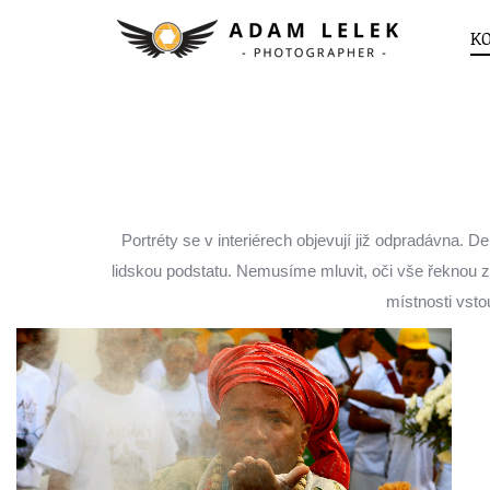
K
Portréty se v interiérech objevují již odpradávna. D
lidskou podstatu. Nemusíme mluvit, oči vše řeknou za 
místnosti vstou