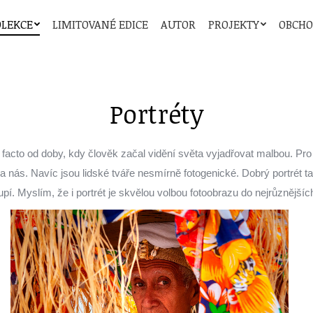
OLEKCE
LIMITOVANÉ EDICE
AUTOR
PROJEKTY
OBCH
Portréty
e facto od doby, kdy člověk začal vidění světa vyjadřovat malbou. Pro
nás. Navíc jsou lidské tváře nesmírně fotogenické. Dobrý portrét tak
pí. Myslím, že i portrét je skvělou volbou fotoobrazu do nejrůznějších