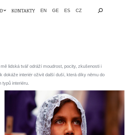
OD
KONTAKTY
EN
GE
ES
CZ
Search:
 mě lidská tvář odráží moudrost, pocity, zkušenosti i
 dokáže interiér oživit další duší, která díky němu do
 typů interiéru.