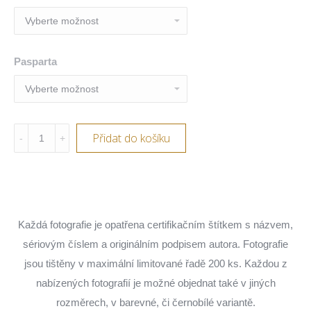
Pasparta
Christ
Přidat do košíku
the
Redemeer
III,
Rio
Každá fotografie je opatřena certifikačním štítkem s názvem,
de
sériovým číslem a originálním podpisem autora. Fotografie
Janeiro,
jsou tištěny v maximální limitované řadě 200 ks. Každou z
Brazil
nabízených fotografií je možné objednat také v jiných
quantity
rozměrech, v barevné, či černobílé variantě.