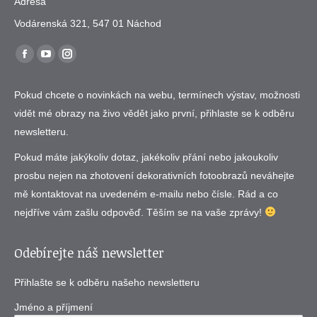
Adresa
Vodárenská 321, 547 01 Náchod
Find us on:
Facebook
YouTube
Instagram
page
page
page
Pokud chcete o novinkách na webu, termínech výstav, možnosti
opens
opens
opens
vidět mé obrazy na živo vědět jako první, přihlaste se k odběru
in
in
in
newsletteru.
new
new
new
window
window
window
Pokud máte jakýkoliv dotaz, jakékoliv přání nebo jakoukoliv
prosbu nejen na zhotovení dekorativních fotoobrazů neváhejte
mě kontaktovat na uvedeném e-mailu nebo čísle. Rád a co
nejdříve vám zašlu odpověď. Těším se na vaše zprávy!
Odebírejte náš newsletter
Přihlašte se k odběru našeho newsletteru
Jméno a příjmení