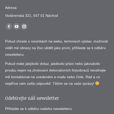
Adresa
Vodárenská 321, 547 01 Náchod
Find us on:
Facebook
YouTube
Instagram
page
page
page
Pokud chcete o novinkách na webu, termínech výstav, možnosti
opens
opens
opens
vidět mé obrazy na živo vědět jako první, přihlaste se k odběru
in
in
in
newsletteru.
new
new
new
window
window
window
Pokud máte jakýkoliv dotaz, jakékoliv přání nebo jakoukoliv
prosbu nejen na zhotovení dekorativních fotoobrazů neváhejte
mě kontaktovat na uvedeném e-mailu nebo čísle. Rád a co
nejdříve vám zašlu odpověď. Těším se na vaše zprávy!
Odebírejte náš newsletter
Přihlašte se k odběru našeho newsletteru